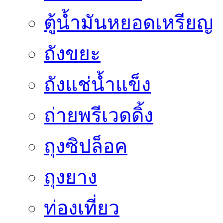
ตู้น้ำมันหยอดเหรียญ
ถังขยะ
ถังแช่น้ำแข็ง
ถ่ายพรีเวดดิ้ง
ถุงซิปล็อค
ถุงยาง
ท่องเที่ยว