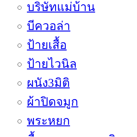
บริษัทแม่บ้าน
บีควอล่า
ป้ายเสื้อ
ป้ายไวนิล
ผนัง3มิติ
ผ้าปิดจมูก
พระหยก