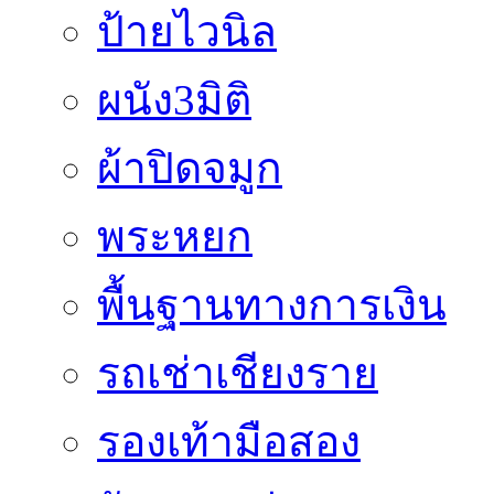
ป้ายไวนิล
ผนัง3มิติ
ผ้าปิดจมูก
พระหยก
พื้นฐานทางการเงิน
รถเช่าเชียงราย
รองเท้ามือสอง