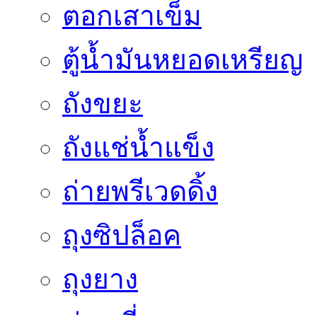
ตอกเสาเข็ม
ตู้น้ำมันหยอดเหรียญ
ถังขยะ
ถังแช่น้ำแข็ง
ถ่ายพรีเวดดิ้ง
ถุงซิปล็อค
ถุงยาง