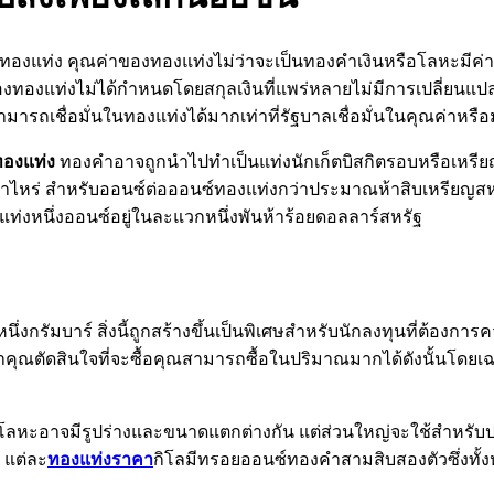
าทองแท่ง คุณค่าของทองแท่งไม่ว่าจะเป็นทองคำเงินหรือโลหะมีค่าอื
องทองแท่งไม่ได้กำหนดโดยสกุลเงินที่แพร่หลายไม่มีการเปลี่ยนแปล
ามารถเชื่อมั่นในทองแท่งได้มากเท่าที่รัฐบาลเชื่อมั่นในคุณค่าหรื
ทองแท่ง
ทองคำอาจถูกนำไปทำเป็นแท่งนักเก็ตบิสกิตรอบหรือเหรียญก
ท่าไหร่ สำหรับออนซ์ต่อออนซ์ทองแท่งกว่าประมาณห้าสิบเหรียญส
ท่งหนึ่งออนซ์อยู่ในละแวกหนึ่งพันห้าร้อยดอลลาร์สหรัฐ
นึ่งกรัมบาร์ สิ่งนี้ถูกสร้างขึ้นเป็นพิเศษสำหรับนักลงทุนที่ต้องก
้าคุณตัดสินใจที่จะซื้อคุณสามารถซื้อในปริมาณมากได้ดังนั้นโดยเฉ
ท่งโลหะอาจมีรูปร่างและขนาดแตกต่างกัน แต่ส่วนใหญ่จะใช้สำหรับ
 แต่ละ
ทองแท่งราคา
กิโลมีทรอยออนซ์ทองคำสามสิบสองตัวซึ่งทั้งห