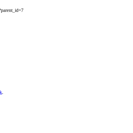
p?parent_id=7
k
.