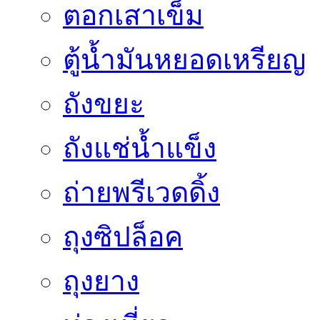
ตอกเสาเข็ม
ตู้น้ำมันหยอดเหรียญ
ถังขยะ
ถังแช่น้ำแข็ง
ถ่ายพรีเวดดิ้ง
ถุงซิปล็อค
ถุงยาง