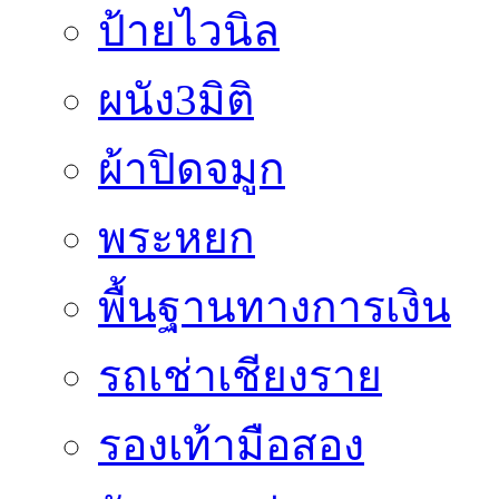
ป้ายไวนิล
ผนัง3มิติ
ผ้าปิดจมูก
พระหยก
พื้นฐานทางการเงิน
รถเช่าเชียงราย
รองเท้ามือสอง