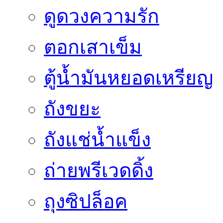
ดูดวงความรัก
ตอกเสาเข็ม
ตู้น้ำมันหยอดเหรียญ
ถังขยะ
ถังแช่น้ำแข็ง
ถ่ายพรีเวดดิ้ง
ถุงซิปล็อค