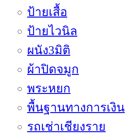
ป้ายเสื้อ
ป้ายไวนิล
ผนัง3มิติ
ผ้าปิดจมูก
พระหยก
พื้นฐานทางการเงิน
รถเช่าเชียงราย