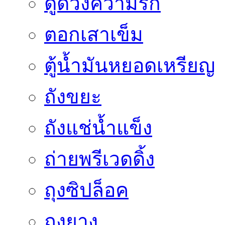
ดูดวงความรัก
ตอกเสาเข็ม
ตู้น้ำมันหยอดเหรียญ
ถังขยะ
ถังแช่น้ำแข็ง
ถ่ายพรีเวดดิ้ง
ถุงซิปล็อค
ถุงยาง