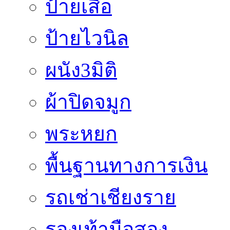
ป้ายเสื้อ
ป้ายไวนิล
ผนัง3มิติ
ผ้าปิดจมูก
พระหยก
พื้นฐานทางการเงิน
รถเช่าเชียงราย
รองเท้ามือสอง