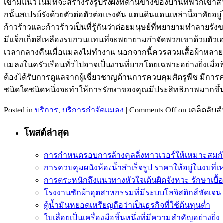
เขามีแนวโน้มที่จะสร้างรังรูปรังผึ้งที่ด้านข้างของบ้านที่พวกเ
กนั้นสเปรย์รังด้วยตัวต่อตัวต่อแรงดัน แตนดินแดนเหล่านี้อาศั
ก้าวร้าวและก้าวร้าวเป็นที่รู้กันว่าต่อยมนุษย์ที่พยายามทำลา
มีแจ็กเก็ตสีเหลืองรบกวนแทนที่จะพยายามกำจัดพวกเขาด้วยตัวเอ
เวลากลางคืนเมื่อแมลงไม่ทำงาน นอกจากนี้ควรสวมเสื้อผ้าหลายชั้นร
แมลงในครัวเรือนทั่วไปอาจเป็นงานที่ยากโดยเฉพาะอย่างยิ่งเมื่
ต้องได้รับการดูแลจากผู้เชี่ยวชาญด้านการควบคุมศัตรูพืช มี
ชนิดใดชนิดหนึ่งจะทำให้การรักษาของคุณมีประสิทธิภาพมากขึ้นต่อ
Posted in
บริการ
,
บริการกำจัดแมลง
|
Comments Off
on เคล็ดลับ
โพสต์ล่าสุด
การกำหนดรอบการล้างคูลลิ่งทาวเวอร์ให้เหมาะสมก
การควบคุมผนังห้องน้ำสำเร็จรูป ราคาให้อยู่ในงบที่
การตระหนักถึงแนวทางหัวใจเต้นผิดจังหวะ รักษาเบื้อ
โรงงานซักผ้าอุตสาหกรรมที่มีระบบโลจิสติกส์ชัดเจน
ตู้น้ำมันหยอดเหรียญถือว่าเป็นธุรกิจที่ใช้ต้นทุนต่ำ
ใบเลื่อยเป็นเครื่องมือชิ้นหนึ่งที่มีความสำคัญอย่างยิ่ง