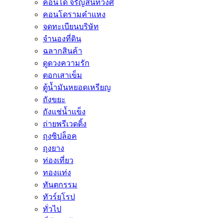
คอนโด จรัญสนิทวงศ์
คอนโดรามคำแหง
จดทะเบียนบริษัท
จำนองที่ดิน
ฉลากสินค้า
ดูดวงความรัก
ตอกเสาเข็ม
ตู้น้ำมันหยอดเหรียญ
ถังขยะ
ถังแช่น้ำแข็ง
ถ่ายพรีเวดดิ้ง
ถุงซิปล็อค
ถุงยาง
ท่องเที่ยว
ทองแท่ง
ทันตกรรม
ทัวร์ยุโรป
ทั่วไป