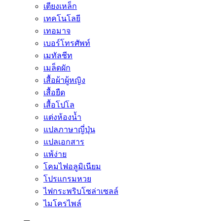
เตียงเหล็ก
เทคโนโลยี
เทอมาจ
เบอร์โทรศัพท์
เมทัลชีท
เมล็ดผัก
เสื้อผ้าผู้หญิง
เสื้อยืด
เสื้อโปโล
แต่งห้องน้ำ
แปลภาษาญี่ปุ่น
แปลเอกสาร
แพ้ง่าย
โคมไฟอลูมิเนียม
โปรแกรมหวย
ไฟกระพริบโซล่าเซลล์
ไมโครไพล์