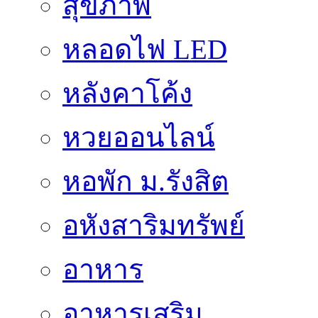
สุขภาพ
หลอดไฟ LED
หลังคาโค้ง
หวยออนไลน์
หอพัก ม.รังสิต
อหังสาริมทรัพย์
อาหาร
อาหารเสริม