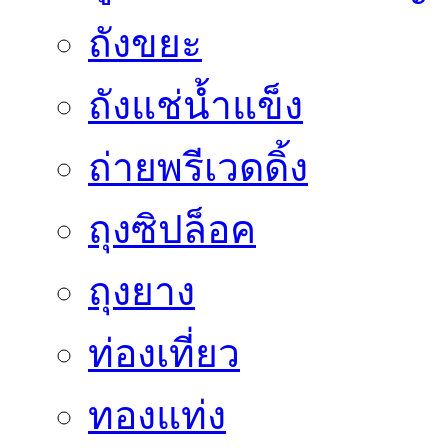
ถังขยะ
ถังแช่น้ำแข็ง
ถ่ายพรีเวดดิ้ง
ถุงซิปล็อค
ถุงยาง
ท่องเที่ยว
ทองแท่ง