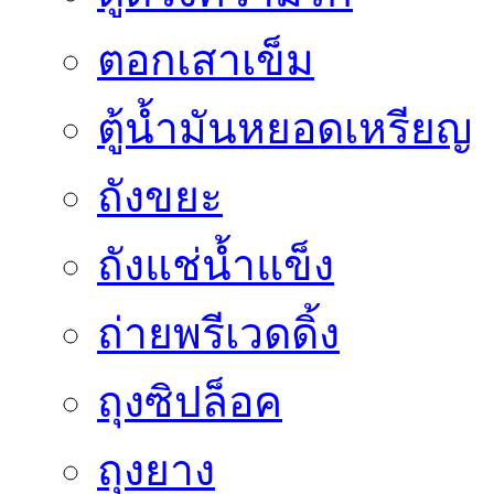
ตอกเสาเข็ม
ตู้น้ำมันหยอดเหรียญ
ถังขยะ
ถังแช่น้ำแข็ง
ถ่ายพรีเวดดิ้ง
ถุงซิปล็อค
ถุงยาง