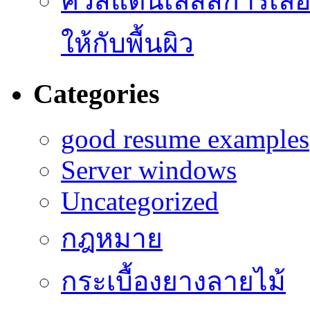
คิ้วสแตนเลสสีการเลือก
ให้กับพื้นผิว
Categories
good resume examples
Server windows
Uncategorized
กฎหมาย
กระเบื้องยางลายไม้