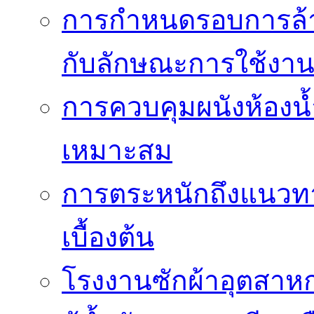
การกำหนดรอบการล้าง
กับลักษณะการใช้งา
การควบคุมผนังห้องน้ำ
เหมาะสม
การตระหนักถึงแนวทาง
เบื้องต้น
โรงงานซักผ้าอุตสาหก