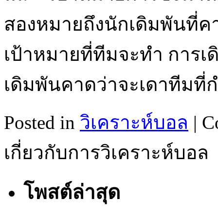
สองหมายถึงนักเดิมพันที
เป้าหมายที่ทีมจะทำ การเ
เดิมพันคาดว่าจะเดาทีมที
Posted in
วิเคราะห์บอล
|
C
เกี่ยวกับการวิเคราะห์บอล
โพสต์ล่าสุด