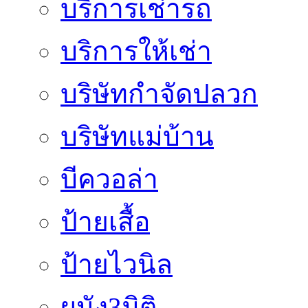
บริการเช่ารถ
บริการให้เช่า
บริษัทกำจัดปลวก
บริษัทแม่บ้าน
บีควอล่า
ป้ายเสื้อ
ป้ายไวนิล
ผนัง3มิติ