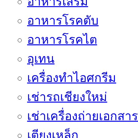
อาหารเสริม
อาหารโรคตับ
อาหารโรคไต
อุเทน
เครื่องทำไอศกรีม
เช่ารถเชียงใหม่
เช่าเครื่องถ่ายเอกสาร
เตียงเหล็ก