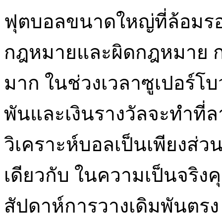
ฟุตบอลขนาดใหญ่ที่ล้อมรอบ
กฎหมายและผิดกฎหมาย กา
มาก ในช่วงเวลาซูเปอร์โบ
พันและเงินรางวัลจะทำที่ล
วิเคราะห์บอลเป็นเพียงส่ว
เดียวกับ ในความเป็นจริง
สัปดาห์การวางเดิมพันตรง ก