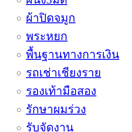
ผ้าปิดจมูก
พระหยก
พื้นฐานทางการเงิน
รถเช่าเชียงราย
รองเท้ามือสอง
รักษาผมร่วง
รับจัดงาน