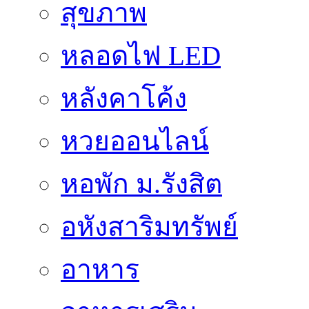
สุขภาพ
หลอดไฟ LED
หลังคาโค้ง
หวยออนไลน์
หอพัก ม.รังสิต
อหังสาริมทรัพย์
อาหาร