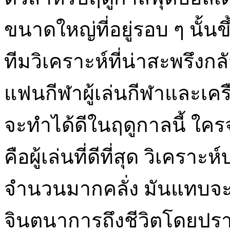
ขนาดใหญ่ที่อยู่รอบ ๆ นั้น
ทีมวิเคราะห์ที่น่าสะพรึงก
แฟนกีฬาผู้เล่นกีฬาและเคร
จะทำได้ดีในฤดูกาลนี้ ใครจ
คือผู้เล่นที่ดีที่สุด วิเครา
จำนวนมากคลั่ง มันแทบจะเ
จินตนาการถึงชีวิตโดยปรา