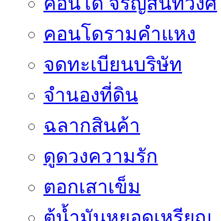
คอนโด จรัญสนิทวงศ์
คอนโดรามคำแหง
จดทะเบียนบริษัท
จำนองที่ดิน
ฉลากสินค้า
ดูดวงความรัก
ตอกเสาเข็ม
ตู้น้ำมันหยอดเหรียญ