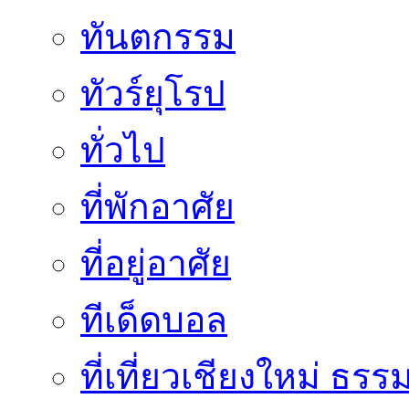
ทันตกรรม
ทัวร์ยุโรป
ทั่วไป
ที่พักอาศัย
ที่อยู่อาศัย
ทีเด็ดบอล
ที่เที่ยวเชียงใหม่ ธรร