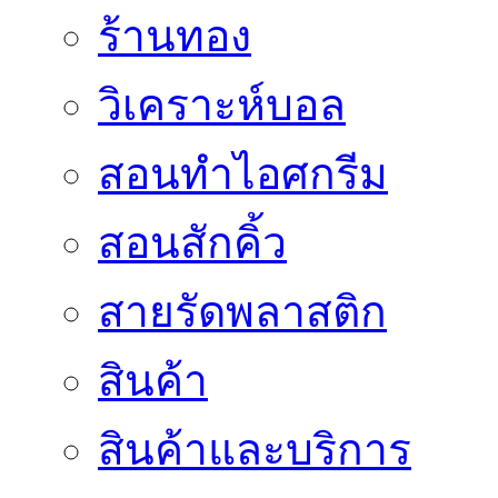
ร้านทอง
วิเคราะห์บอล
สอนทำไอศกรีม
สอนสักคิ้ว
สายรัดพลาสติก
สินค้า
สินค้าและบริการ